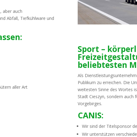
, aber auch
nd Abfall, Tiefkühlware und
assen:
Sport – körper
Freizeitgestal
beliebtesten M
Als Dienstleistungsunternehme
Publikum zu erreichen. Die Un
ütern aller Art
weitesten Sinne des Wortes is
Stadt Cieszyn, sondern auch fü
Vorgebirges.
CANIS:
Wir sind der Titelsponsor 
Wir unterstützen verschied